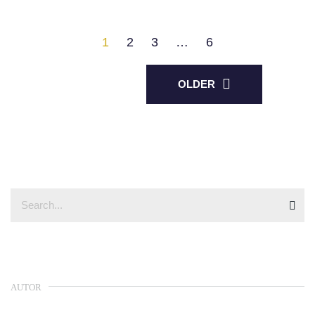
1
2
3
…
6
OLDER
AUTOR