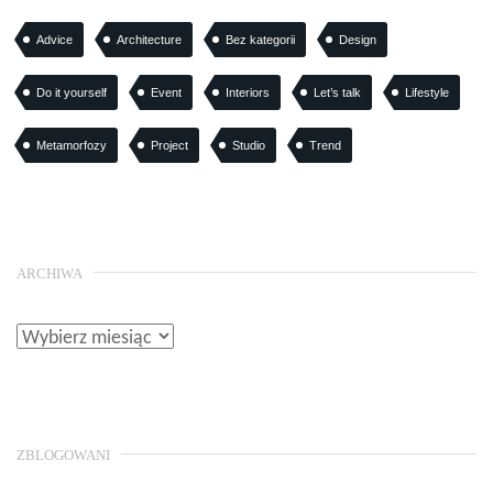
Advice
Architecture
Bez kategorii
Design
Do it yourself
Event
Interiors
Let’s talk
Lifestyle
Metamorfozy
Project
Studio
Trend
ARCHIWA
ZBLOGOWANI