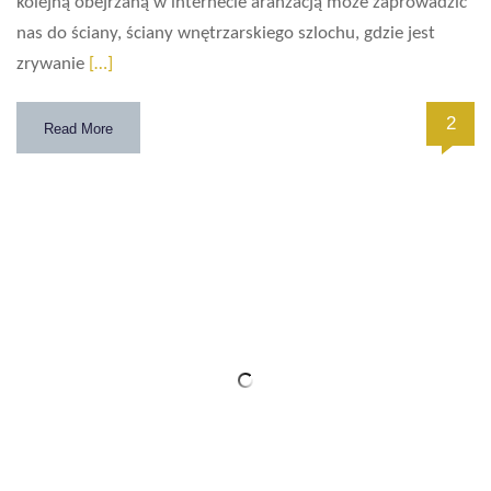
kolejną obejrzaną w internecie aranżacją może zaprowadzić
nas do ściany, ściany wnętrzarskiego szlochu, gdzie jest
zrywanie
[…]
2
Read More