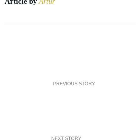
Article by
Artur
PREVIOUS STORY
Trend: wielki powrót sztukaterii!
NEXT STORY