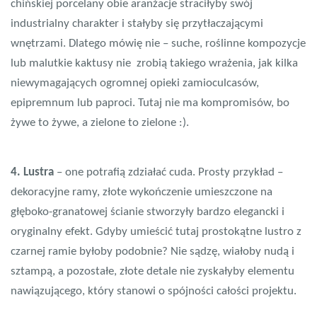
chińskiej porcelany obie aranżacje straciłyby swój
industrialny charakter i stałyby się przytłaczającymi
wnętrzami. Dlatego mówię nie – suche, roślinne kompozycje
lub malutkie kaktusy nie zrobią takiego wrażenia, jak kilka
niewymagających ogromnej opieki zamioculcasów,
epipremnum lub paproci. Tutaj nie ma kompromisów, bo
żywe to żywe, a zielone to zielone :).
4. Lustra
– one potrafią zdziałać cuda. Prosty przykład –
dekoracyjne ramy, złote wykończenie umieszczone na
głęboko-granatowej ścianie stworzyły bardzo elegancki i
oryginalny efekt. Gdyby umieścić tutaj prostokątne lustro z
czarnej ramie byłoby podobnie? Nie sądzę, wiałoby nudą i
sztampą, a pozostałe, złote detale nie zyskałyby elementu
nawiązującego, który stanowi o spójności całości projektu.