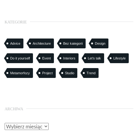
KATEGORIE
Advice
Architecture
Bez kategorii
Design
Do it yourself
Event
Interiors
Let’s talk
Lifestyle
Metamorfozy
Project
Studio
Trend
ARCHIWA