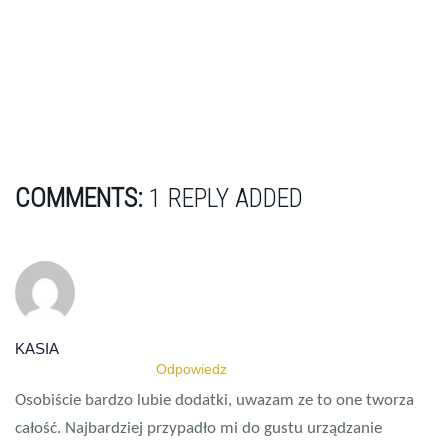
Od projektu po realizację: kuchnia z salonem
pełne zieleni!
COMMENTS:
1 REPLY ADDED
KASIA
20 LISTOPADA 2023
Odpowiedz
Osobiście bardzo lubie dodatki, uwazam ze to one tworza
całość. Najbardziej przypadło mi do gustu urządzanie