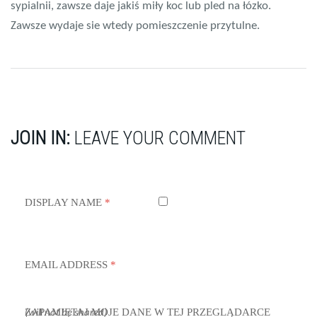
sypialnii, zawsze daje jakiś miły koc lub pled na łózko.
Zawsze wydaje sie wtedy pomieszczenie przytulne.
JOIN IN:
LEAVE YOUR COMMENT
DISPLAY NAME
*
EMAIL ADDRESS
*
ZAPAMIĘTAJ MOJE DANE W TEJ PRZEGLĄDARCE
(will not be shared)