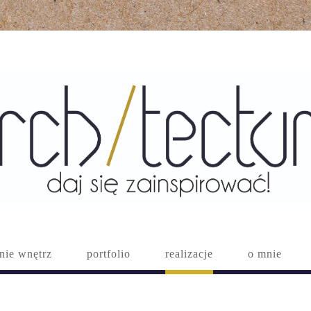
nie wnętrz
portfolio
realizacje
o mnie