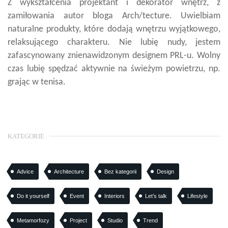
Z wykształcenia projektant i dekorator wnętrz, z
zamiłowania autor bloga Arch/tecture. Uwielbiam
naturalne produkty, które dodają wnętrzu wyjątkowego,
relaksującego charakteru. Nie lubię nudy, jestem
zafascynowany znienawidzonym designem PRL-u. Wolny
czas lubię spędzać aktywnie na świeżym powietrzu, np.
grając w tenisa.
KATEGORIE
Advice
Architecture
Bez kategorii
Design
Do it yourself
Event
Interiors
Let’s talk
Lifestyle
Metamorfozy
Project
Studio
Trend