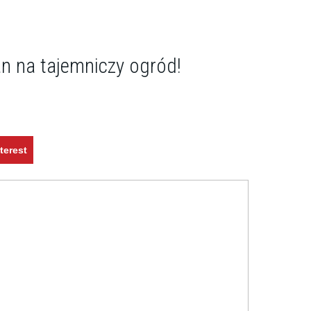
an na tajemniczy ogród!
terest