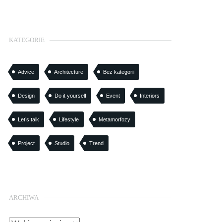
KATEGORIE
Advice
Architecture
Bez kategorii
Design
Do it yourself
Event
Interiors
Let’s talk
Lifestyle
Metamorfozy
Project
Studio
Trend
ARCHIWA