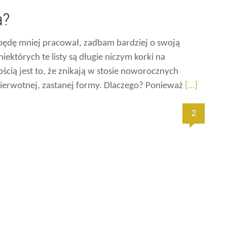
a?
 będę mniej pracował, zadbam bardziej o swoją
iektórych te listy są długie niczym korki na
ością jest to, że znikają w stosie noworocznych
ierwotnej, zastanej formy. Dlaczego? Ponieważ
[…]
2