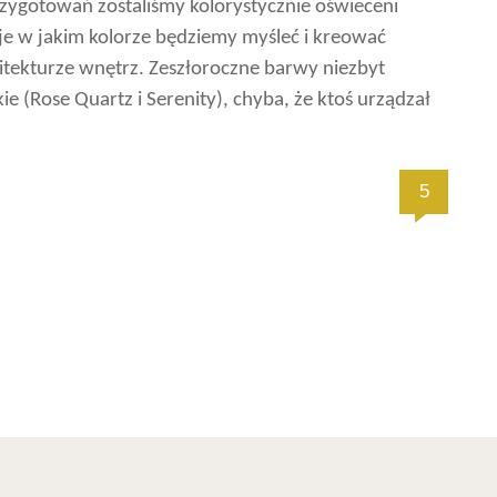
ygotowań zostaliśmy kolorystycznie oświeceni
uje w jakim kolorze będziemy myśleć i kreować
hitekturze wnętrz. Zeszłoroczne barwy niezbyt
e (Rose Quartz i Serenity), chyba, że ktoś urządzał
5