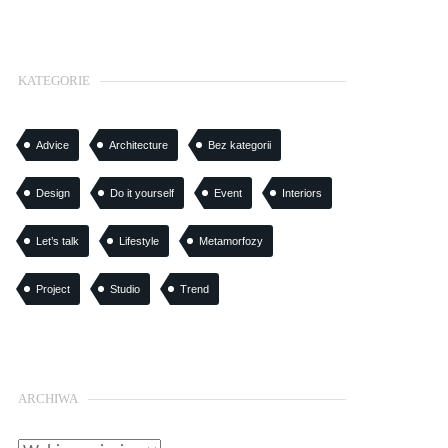
KATEGORIE
Advice
Architecture
Bez kategorii
Design
Do it yourself
Event
Interiors
Let’s talk
Lifestyle
Metamorfozy
Project
Studio
Trend
ARCHIWA