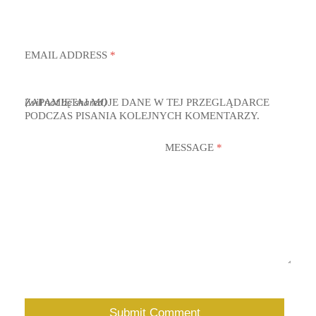
EMAIL ADDRESS
*
ZAPAMIĘTAJ MOJE DANE W TEJ PRZEGLĄDARCE
(will not be shared)
PODCZAS PISANIA KOLEJNYCH KOMENTARZY.
MESSAGE
*