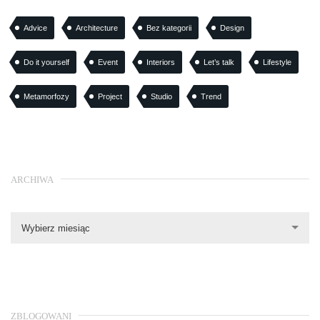
Advice
Architecture
Bez kategorii
Design
Do it yourself
Event
Interiors
Let’s talk
Lifestyle
Metamorfozy
Project
Studio
Trend
ARCHIWA
Wybierz miesiąc
ZBLOGOWANI