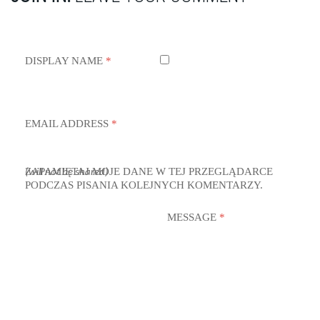
DISPLAY NAME
*
EMAIL ADDRESS
*
ZAPAMIĘTAJ MOJE DANE W TEJ PRZEGLĄDARCE
(will not be shared)
PODCZAS PISANIA KOLEJNYCH KOMENTARZY.
MESSAGE
*