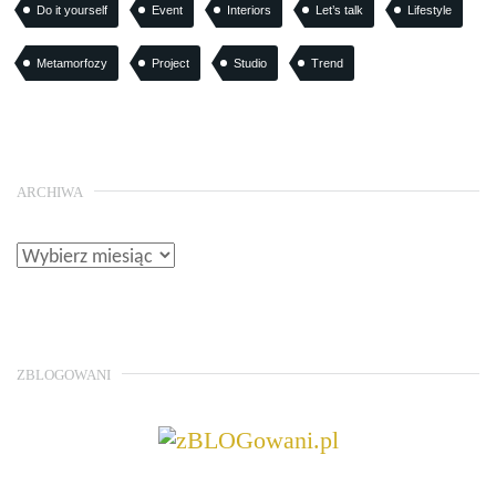
Do it yourself
Event
Interiors
Let’s talk
Lifestyle
Metamorfozy
Project
Studio
Trend
ARCHIWA
ZBLOGOWANI