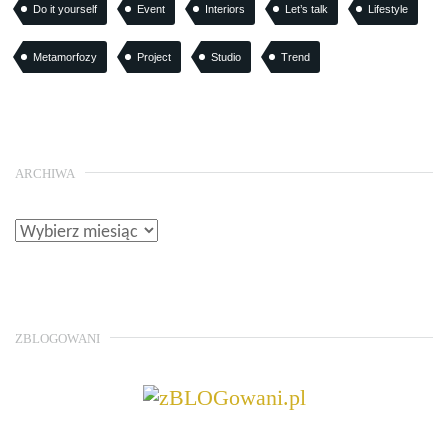
Do it yourself
Event
Interiors
Let’s talk
Lifestyle
Metamorfozy
Project
Studio
Trend
ARCHIWA
ZBLOGOWANI