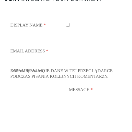
DISPLAY NAME
*
EMAIL ADDRESS
*
ZAPAMIĘTAJ MOJE DANE W TEJ PRZEGLĄDARCE
(will not be shared)
PODCZAS PISANIA KOLEJNYCH KOMENTARZY.
MESSAGE
*