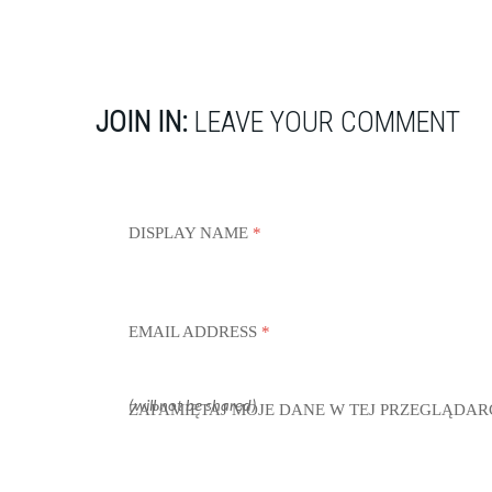
JOIN IN:
LEAVE YOUR COMMENT
DISPLAY NAME
*
EMAIL ADDRESS
*
(will not be shared)
ZAPAMIĘTAJ MOJE DANE W TEJ PRZEGLĄDAR