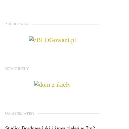
ZBLOGOWANI
DOM Z IKEŁY
OSTATNIE WPISY
Studio: Bordowe łuki i żywa zieleń w 7m2