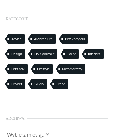
KATEGORIE
Advice
Architecture
Bez kategorii
Design
Do it yourself
Event
Interiors
Let’s talk
Lifestyle
Metamorfozy
Project
Studio
Trend
ARCHIWA