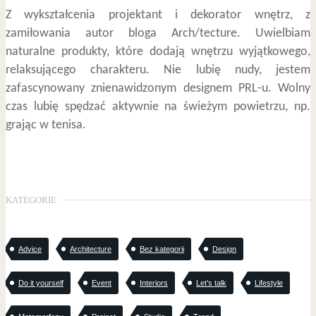
Z wykształcenia projektant i dekorator wnętrz, z
zamiłowania autor bloga Arch/tecture. Uwielbiam
naturalne produkty, które dodają wnętrzu wyjątkowego,
relaksującego charakteru. Nie lubię nudy, jestem
zafascynowany znienawidzonym designem PRL-u. Wolny
czas lubię spędzać aktywnie na świeżym powietrzu, np.
grając w tenisa.
KATEGORIE
Advice
Architecture
Bez kategorii
Design
Do it yourself
Event
Interiors
Let’s talk
Lifestyle