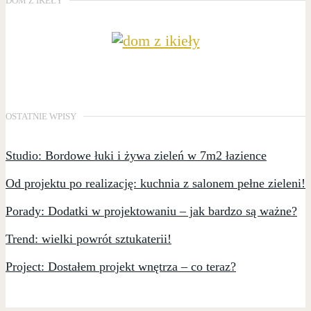
DOM Z IKEŁY
OSTATNIE WPISY
Studio: Bordowe łuki i żywa zieleń w 7m2 łazience
Od projektu po realizację: kuchnia z salonem pełne zieleni!
Porady: Dodatki w projektowaniu – jak bardzo są ważne?
Trend: wielki powrót sztukaterii!
Project: Dostałem projekt wnętrza – co teraz?