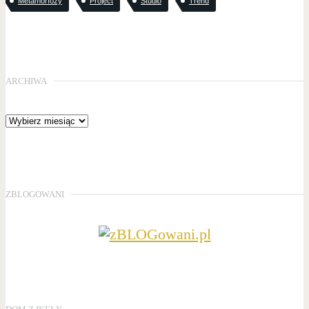
Metamorfozy
Project
Studio
Trend
ARCHIWA
ZBLOGOWANI