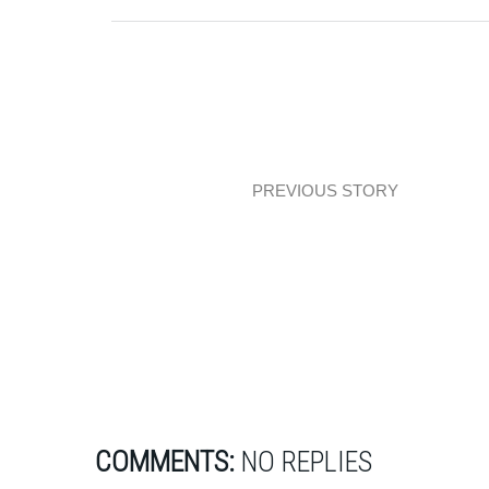
PREVIOUS STORY
Część dzienna i sypialnia modern
classic
COMMENTS:
NO REPLIES