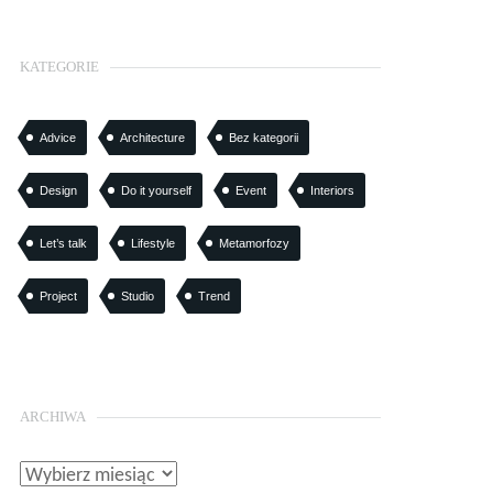
KATEGORIE
Advice
Architecture
Bez kategorii
Design
Do it yourself
Event
Interiors
Let’s talk
Lifestyle
Metamorfozy
Project
Studio
Trend
ARCHIWA