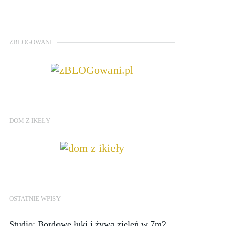
ZBLOGOWANI
DOM Z IKEŁY
OSTATNIE WPISY
Studio: Bordowe łuki i żywa zieleń w 7m2