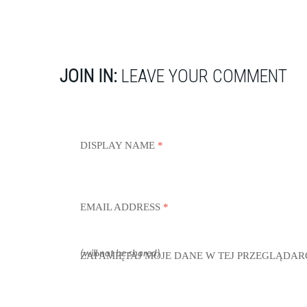
JOIN IN:
LEAVE YOUR COMMENT
DISPLAY NAME
*
EMAIL ADDRESS
*
(will not be shared)
ZAPAMIĘTAJ MOJE DANE W TEJ PRZEGLĄDAR