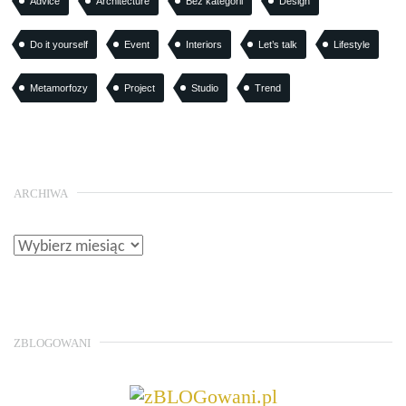
Advice
Architecture
Bez kategorii
Design
Do it yourself
Event
Interiors
Let’s talk
Lifestyle
Metamorfozy
Project
Studio
Trend
ARCHIWA
ZBLOGOWANI