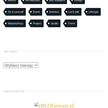
Advice
Architecture
Bez kategorii
Design
Do it yourself
Event
Interiors
Let’s talk
Lifestyle
Metamorfozy
Project
Studio
Trend
ARCHIWA
ZBLOGOWANI