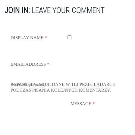
JOIN IN:
LEAVE YOUR COMMENT
DISPLAY NAME
*
EMAIL ADDRESS
*
ZAPAMIĘTAJ MOJE DANE W TEJ PRZEGLĄDARCE
(will not be shared)
PODCZAS PISANIA KOLEJNYCH KOMENTARZY.
MESSAGE
*