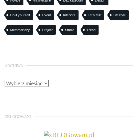
Advice
Architecture
Bez kategorii
Design
Do it yourself
Event
Interiors
Let’s talk
Lifestyle
Metamorfozy
Project
Studio
Trend
ARCHIWA
ZBLOGOWANI