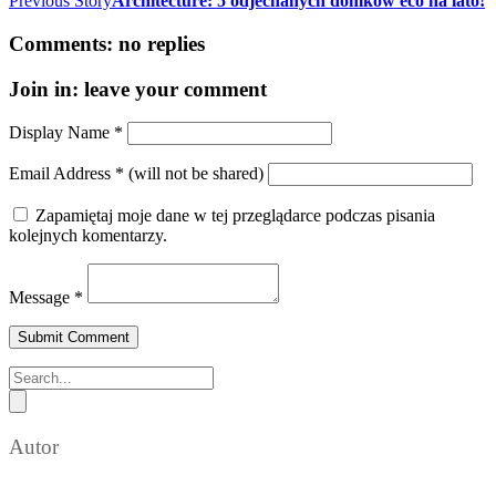
Previous Story
Architecture: 5 odjechanych domków eco na lato!
Comments:
no replies
Join in:
leave your comment
Display Name
*
Email Address
*
(will not be shared)
Zapamiętaj moje dane w tej przeglądarce podczas pisania
kolejnych komentarzy.
Message
*
Autor