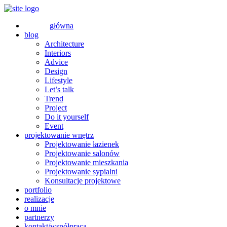
główna
blog
Architecture
Interiors
Advice
Design
Lifestyle
Let’s talk
Trend
Project
Do it yourself
Event
projektowanie wnętrz
Projektowanie łazienek
Projektowanie salonów
Projektowanie mieszkania
Projektowanie sypialni
Konsultacje projektowe
portfolio
realizacje
o mnie
partnerzy
kontakt/współpraca