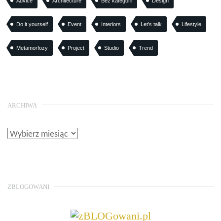
Advice
Architecture
Bez kategorii
Design
Do it yourself
Event
Interiors
Let’s talk
Lifestyle
Metamorfozy
Project
Studio
Trend
ARCHIWA
ZBLOGOWANI