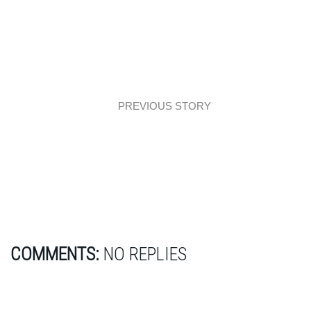
PREVIOUS STORY
Lifestyle: Bo praca projektanta wnętrz lekką i
przyjemną jest…
COMMENTS:
NO REPLIES