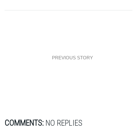
PREVIOUS STORY
Architecture: A gdyby tak uciec i oderwać
się…
COMMENTS:
NO REPLIES