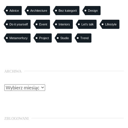
Advice
Architecture
Bez kategorii
Design
Do it yourself
Event
Interiors
Let’s talk
Lifestyle
Metamorfozy
Project
Studio
Trend
ARCHIWA
ZBLOGOWANI