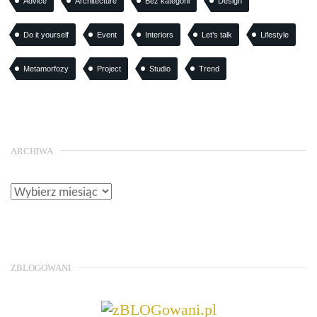
Advice
Architecture
Bez kategorii
Design
Do it yourself
Event
Interiors
Let’s talk
Lifestyle
Metamorfozy
Project
Studio
Trend
ARCHIWA
ZBLOGOWANI