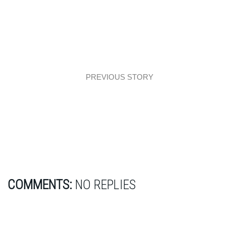
PREVIOUS STORY
Let’s talk: Organiczny świat biżuterii Karoliny
Bik!
COMMENTS:
NO REPLIES