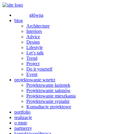
główna
blog
Architecture
Interiors
Advice
Design
Lifestyle
Let’s talk
Trend
Project
Do it yourself
Event
projektowanie wnętrz
Projektowanie łazienek
Projektowanie salonów
Projektowanie mieszkania
Projektowanie sypialni
Konsultacje projektowe
portfolio
realizacje
o mnie
partnerzy
kontakt/współpraca