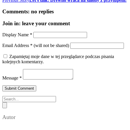
Previous Story
Let’s talk: Drewno wraca na salony z przytupem!
Comments:
no replies
Join in:
leave your comment
Display Name
*
Email Address
*
(will not be shared)
Zapamiętaj moje dane w tej przeglądarce podczas pisania
kolejnych komentarzy.
Message
*
Autor