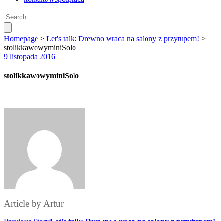
Homepage
>
Let's talk: Drewno wraca na salony z przytupem!
>
stolikkawowyminiSolo
9 listopada 2016
stolikkawowyminiSolo
Article by
Artur