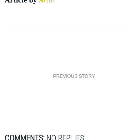
Article by
Artur
PREVIOUS STORY
Interiors: Designerski optyk!
COMMENTS:
NO REPLIES