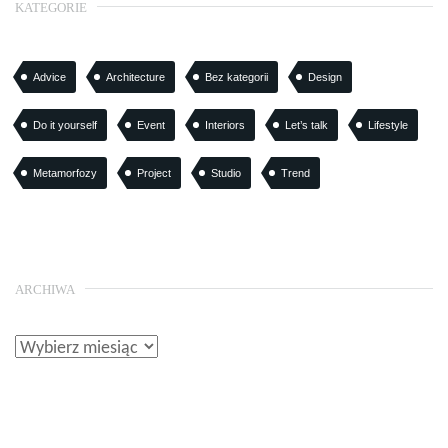
KATEGORIE
Advice
Architecture
Bez kategorii
Design
Do it yourself
Event
Interiors
Let’s talk
Lifestyle
Metamorfozy
Project
Studio
Trend
ARCHIWA