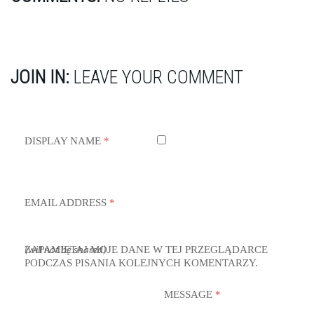
JOIN IN:
LEAVE YOUR COMMENT
DISPLAY NAME
*
EMAIL ADDRESS
*
ZAPAMIĘTAJ MOJE DANE W TEJ PRZEGLĄDARCE
(will not be shared)
PODCZAS PISANIA KOLEJNYCH KOMENTARZY.
MESSAGE
*