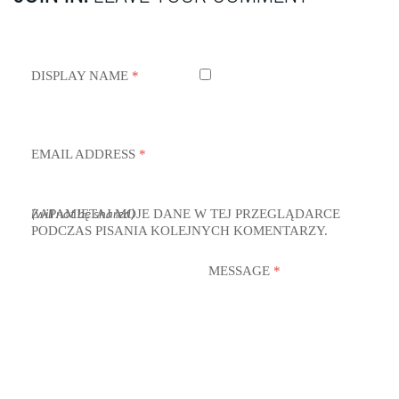
DISPLAY NAME
*
EMAIL ADDRESS
*
ZAPAMIĘTAJ MOJE DANE W TEJ PRZEGLĄDARCE
(will not be shared)
PODCZAS PISANIA KOLEJNYCH KOMENTARZY.
MESSAGE
*