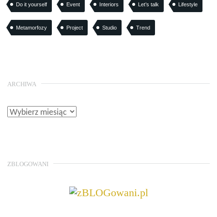
Do it yourself
Event
Interiors
Let’s talk
Lifestyle
Metamorfozy
Project
Studio
Trend
ARCHIWA
ZBLOGOWANI