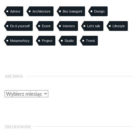
Advice
Architecture
Bez kategorii
Design
Do it yourself
Event
Interiors
Let’s talk
Lifestyle
Metamorfozy
Project
Studio
Trend
ARCHIWA
ZBLOGOWANI