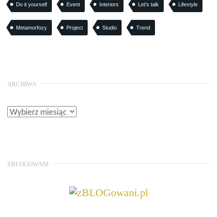
Do it yourself
Event
Interiors
Let’s talk
Lifestyle
Metamorfozy
Project
Studio
Trend
ARCHIWA
ZBLOGOWANI