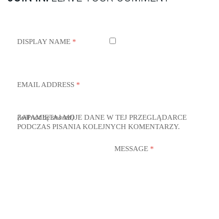
DISPLAY NAME
*
EMAIL ADDRESS
*
ZAPAMIĘTAJ MOJE DANE W TEJ PRZEGLĄDARCE
(will not be shared)
PODCZAS PISANIA KOLEJNYCH KOMENTARZY.
MESSAGE
*