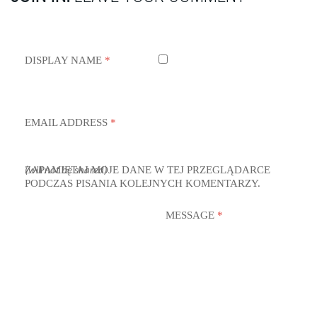
DISPLAY NAME
*
EMAIL ADDRESS
*
ZAPAMIĘTAJ MOJE DANE W TEJ PRZEGLĄDARCE
(will not be shared)
PODCZAS PISANIA KOLEJNYCH KOMENTARZY.
MESSAGE
*