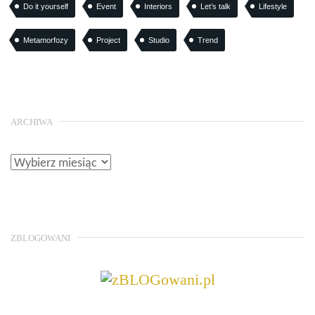
Do it yourself
Event
Interiors
Let’s talk
Lifestyle
Metamorfozy
Project
Studio
Trend
ARCHIWA
ZBLOGOWANI