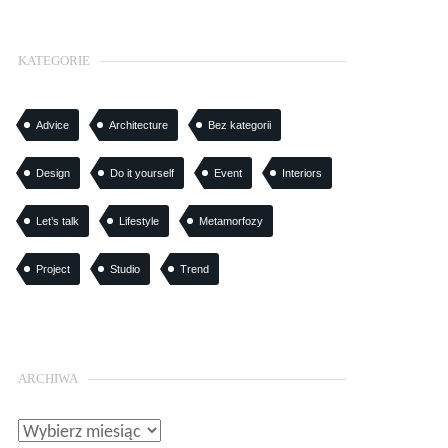
KATEGORIE
Advice
Architecture
Bez kategorii
Design
Do it yourself
Event
Interiors
Let’s talk
Lifestyle
Metamorfozy
Project
Studio
Trend
ARCHIWA