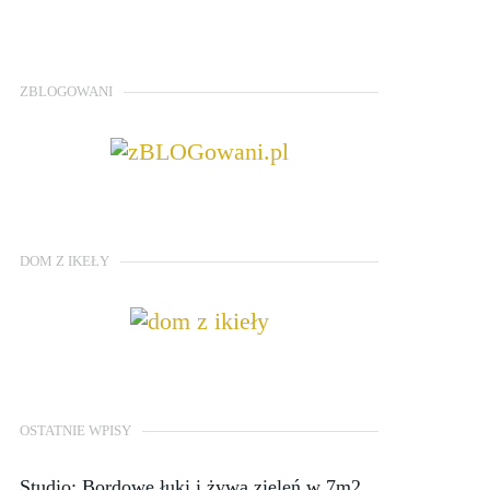
ZBLOGOWANI
DOM Z IKEŁY
OSTATNIE WPISY
Studio: Bordowe łuki i żywa zieleń w 7m2