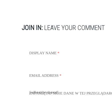
JOIN IN:
LEAVE YOUR COMMENT
DISPLAY NAME
*
EMAIL ADDRESS
*
(will not be shared)
ZAPAMIĘTAJ MOJE DANE W TEJ PRZEGLĄDAR