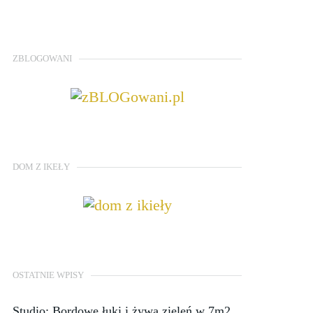
ZBLOGOWANI
DOM Z IKEŁY
OSTATNIE WPISY
Studio: Bordowe łuki i żywa zieleń w 7m2