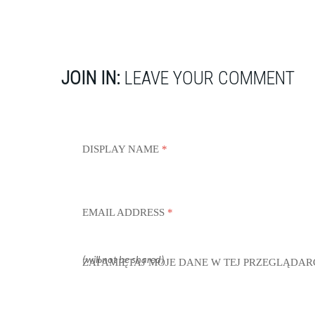
JOIN IN:
LEAVE YOUR COMMENT
DISPLAY NAME
*
EMAIL ADDRESS
*
(will not be shared)
ZAPAMIĘTAJ MOJE DANE W TEJ PRZEGLĄDAR