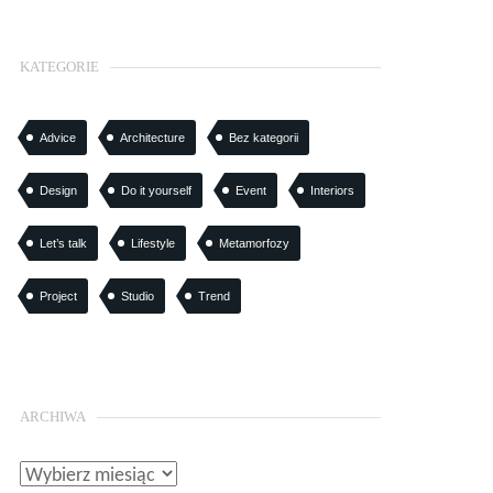
KATEGORIE
Advice
Architecture
Bez kategorii
Design
Do it yourself
Event
Interiors
Let’s talk
Lifestyle
Metamorfozy
Project
Studio
Trend
ARCHIWA