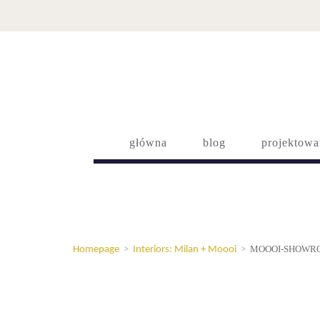
główna
blog
projektowa
MOOOI-SHOWRO
Homepage
>
Interiors: Milan + Moooi
>