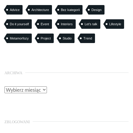
Advice
Architecture
Bez kategorii
Design
Do it yourself
Event
Interiors
Let’s talk
Lifestyle
Metamorfozy
Project
Studio
Trend
ARCHIWA
ZBLOGOWANI