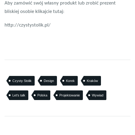
Aby zamówić swój własny produkt lub zrobić prezent
bliskiej osobie klikajcie tutaj:
http://czystystolik.pl/
Czysty Stolik
Design
Korek
Kraków
Let's talk
Polska
Projektowanie
Wywiad