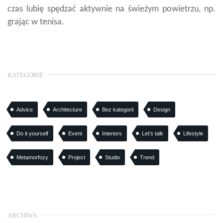
czas lubię spędzać aktywnie na świeżym powietrzu, np.
grając w tenisa.
KATEGORIE
Advice
Architecture
Bez kategorii
Design
Do it yourself
Event
Interiors
Let’s talk
Lifestyle
Metamorfozy
Project
Studio
Trend
ARCHIWA