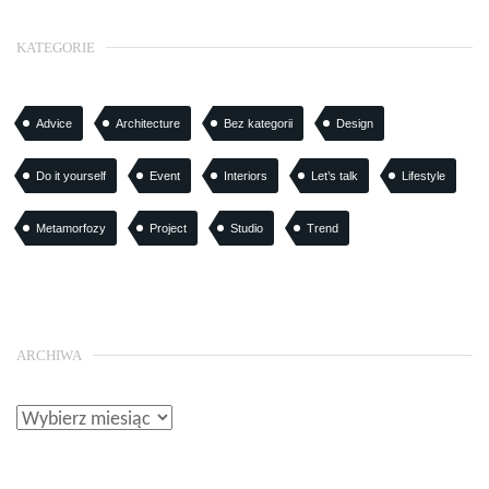
KATEGORIE
Advice
Architecture
Bez kategorii
Design
Do it yourself
Event
Interiors
Let’s talk
Lifestyle
Metamorfozy
Project
Studio
Trend
ARCHIWA