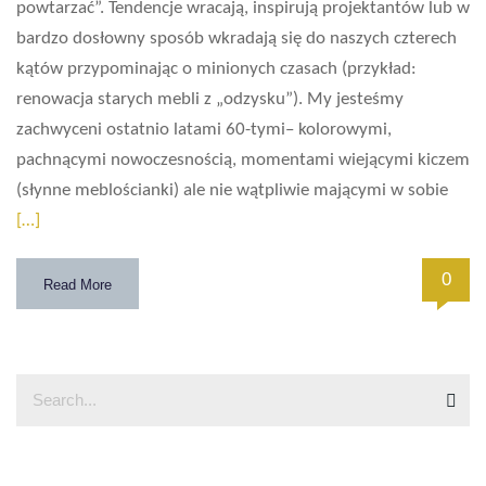
powtarzać”. Tendencje wracają, inspirują projektantów lub w
bardzo dosłowny sposób wkradają się do naszych czterech
kątów przypominając o minionych czasach (przykład:
renowacja starych mebli z „odzysku”). My jesteśmy
zachwyceni ostatnio latami 60-tymi– kolorowymi,
pachnącymi nowoczesnością, momentami wiejącymi kiczem
(słynne meblościanki) ale nie wątpliwie mającymi w sobie
[…]
0
Read More