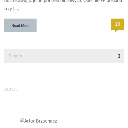
dostosowując je do potrzeb biurowych. Obecnie FP posiada
trzy
[…]
10
Read More
AUTOR