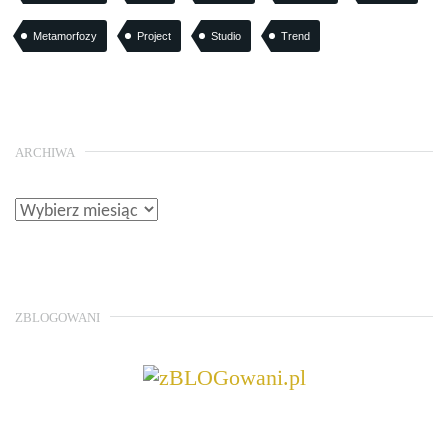
Metamorfozy
Project
Studio
Trend
ARCHIWA
ZBLOGOWANI