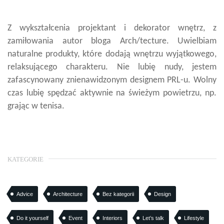
Z wykształcenia projektant i dekorator wnętrz, z
zamiłowania autor bloga Arch/tecture. Uwielbiam
naturalne produkty, które dodają wnętrzu wyjątkowego,
relaksującego charakteru. Nie lubię nudy, jestem
zafascynowany znienawidzonym designem PRL-u. Wolny
czas lubię spędzać aktywnie na świeżym powietrzu, np.
grając w tenisa.
KATEGORIE
Advice
Architecture
Bez kategorii
Design
Do it yourself
Event
Interiors
Let’s talk
Lifestyle