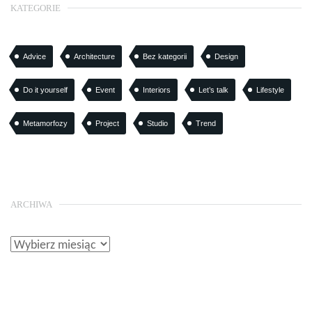
KATEGORIE
Advice
Architecture
Bez kategorii
Design
Do it yourself
Event
Interiors
Let’s talk
Lifestyle
Metamorfozy
Project
Studio
Trend
ARCHIWA