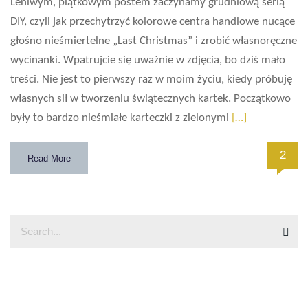
Leniwym, piątkowym postem zaczynamy grudniową serią
DIY, czyli jak przechytrzyć kolorowe centra handlowe nucące
głośno nieśmiertelne „Last Christmas” i zrobić własnoręczne
wycinanki. Wpatrujcie się uważnie w zdjęcia, bo dziś mało
treści. Nie jest to pierwszy raz w moim życiu, kiedy próbuję
własnych sił w tworzeniu świątecznych kartek. Początkowo
były to bardzo nieśmiałe karteczki z zielonymi
[…]
2
Read More