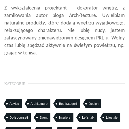
Z wykształcenia projektant i dekorator wnętrz, z
zamiłowania autor bloga Arch/tecture. Uwielbiam
naturalne produkty, które dodają wnętrzu wyjątkowego,
relaksującego charakteru. Nie lubię nudy, jestem
zafascynowany znienawidzonym designem PRL-u. Wolny
czas lubię spędzać aktywnie na świeżym powietrzu, np.
grając w tenisa.
KATEGORIE
Advice
Architecture
Bez kategorii
Design
Do it yourself
Event
Interiors
Let’s talk
Lifestyle