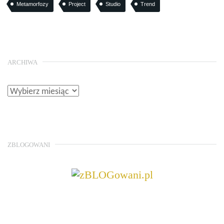
Metamorfozy
Project
Studio
Trend
ARCHIWA
ZBLOGOWANI