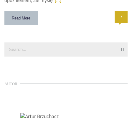
opóźnieniem, ale myślę,
[…]
7
Read More
AUTOR