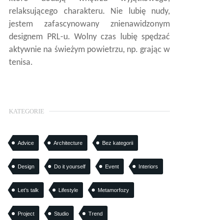
relaksującego charakteru. Nie lubię nudy,
jestem zafascynowany znienawidzonym
designem PRL-u. Wolny czas lubię spędzać
aktywnie na świeżym powietrzu, np. grając w
tenisa.
KATEGORIE
Advice
Architecture
Bez kategorii
Design
Do it yourself
Event
Interiors
Let’s talk
Lifestyle
Metamorfozy
Project
Studio
Trend