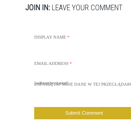
JOIN IN:
LEAVE YOUR COMMENT
DISPLAY NAME
*
EMAIL ADDRESS
*
(will not be shared)
ZAPAMIĘTAJ MOJE DANE W TEJ PRZEGLĄDAR