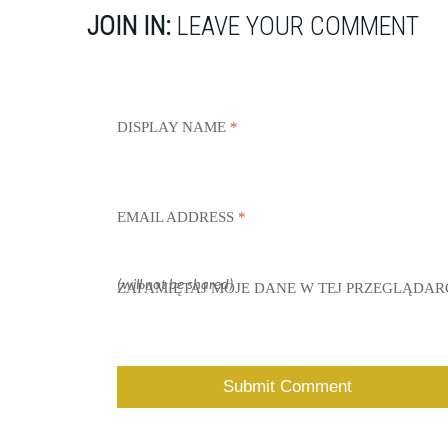
JOIN IN:
LEAVE YOUR COMMENT
DISPLAY NAME
*
EMAIL ADDRESS
*
(will not be shared)
ZAPAMIĘTAJ MOJE DANE W TEJ PRZEGLĄDAR