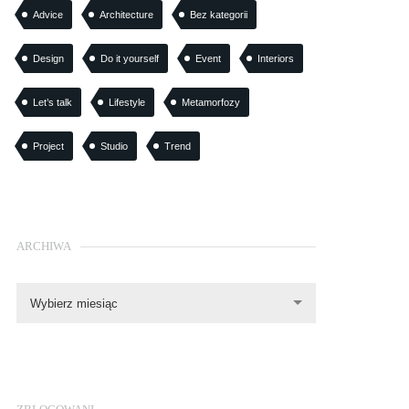
Advice
Architecture
Bez kategorii
Design
Do it yourself
Event
Interiors
Let’s talk
Lifestyle
Metamorfozy
Project
Studio
Trend
ARCHIWA
Wybierz miesiąc