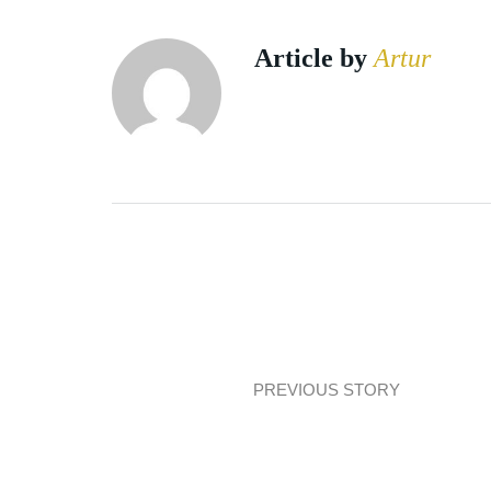
Article by
Artur
PREVIOUS STORY
Parter domu z nutą japandi