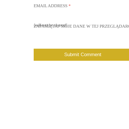
EMAIL ADDRESS
*
(will not be shared)
ZAPAMIĘTAJ MOJE DANE W TEJ PRZEGLĄDAR