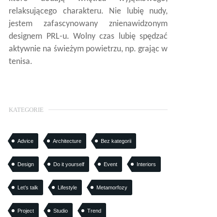
relaksującego charakteru. Nie lubię nudy,
jestem zafascynowany znienawidzonym
designem PRL-u. Wolny czas lubię spędzać
aktywnie na świeżym powietrzu, np. grając w
tenisa.
KATEGORIE
Advice
Architecture
Bez kategorii
Design
Do it yourself
Event
Interiors
Let’s talk
Lifestyle
Metamorfozy
Project
Studio
Trend