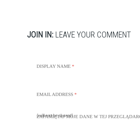
JOIN IN:
LEAVE YOUR COMMENT
DISPLAY NAME
*
EMAIL ADDRESS
*
(will not be shared)
ZAPAMIĘTAJ MOJE DANE W TEJ PRZEGLĄDAR