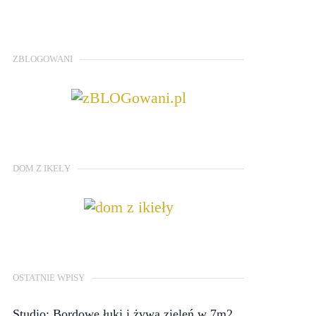
ZBLOGOWANI
DOM Z IKEŁY
OSTATNIE WPISY
Studio: Bordowe łuki i żywa zieleń w 7m2