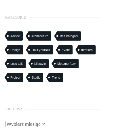
KATEGORIE
Advice
Architecture
Bez kategorii
Design
Do it yourself
Event
Interiors
Let’s talk
Lifestyle
Metamorfozy
Project
Studio
Trend
ARCHIWA