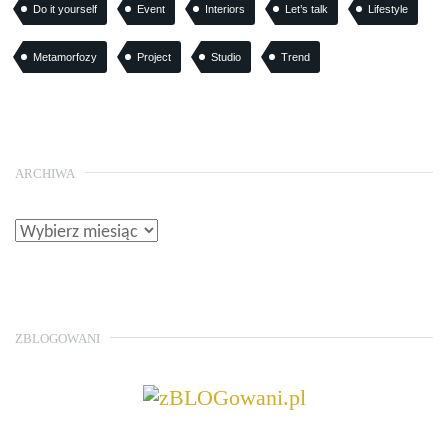
Do it yourself
Event
Interiors
Let’s talk
Lifestyle
Metamorfozy
Project
Studio
Trend
ARCHIWA
ZBLOGOWANI