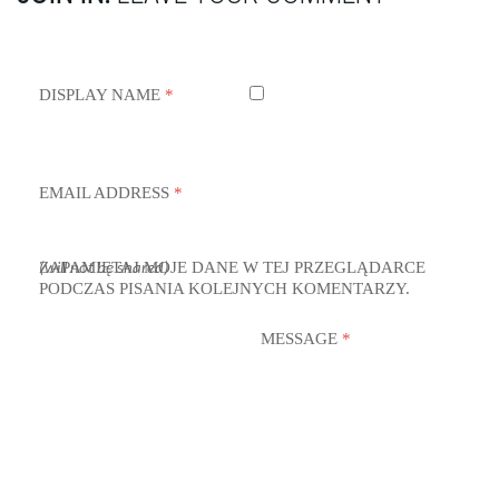
DISPLAY NAME
*
EMAIL ADDRESS
*
ZAPAMIĘTAJ MOJE DANE W TEJ PRZEGLĄDARCE
(will not be shared)
PODCZAS PISANIA KOLEJNYCH KOMENTARZY.
MESSAGE
*