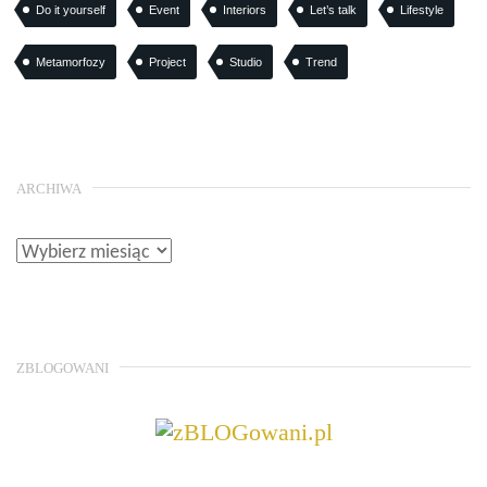
Do it yourself
Event
Interiors
Let’s talk
Lifestyle
Metamorfozy
Project
Studio
Trend
ARCHIWA
ZBLOGOWANI