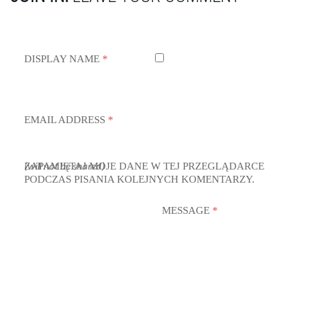
DISPLAY NAME
*
EMAIL ADDRESS
*
ZAPAMIĘTAJ MOJE DANE W TEJ PRZEGLĄDARCE
(will not be shared)
PODCZAS PISANIA KOLEJNYCH KOMENTARZY.
MESSAGE
*