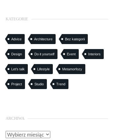
KATEGORIE
Advice
Architecture
Bez kategorii
Design
Do it yourself
Event
Interiors
Let’s talk
Lifestyle
Metamorfozy
Project
Studio
Trend
ARCHIWA