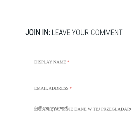
JOIN IN:
LEAVE YOUR COMMENT
DISPLAY NAME
*
EMAIL ADDRESS
*
(will not be shared)
ZAPAMIĘTAJ MOJE DANE W TEJ PRZEGLĄDAR