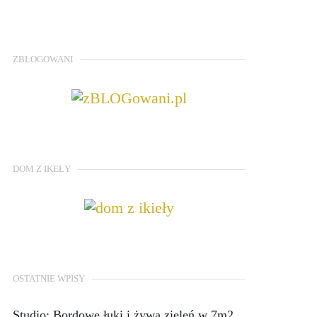
ZBLOGOWANI
DOM Z IKEŁY
OSTATNIE WPISY
Studio: Bordowe łuki i żywa zieleń w 7m2