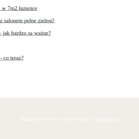
ń w 7m2 łazience
 z salonem pełne zieleni!
– jak bardzo są ważne?
– co teraz?
Magazine WordPress Theme made by
ThemeFuse