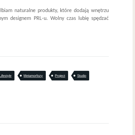
elbiam naturalne produkty, które dodają wnętrzu
onym designem PRL-u. Wolny czas lubię spędzać
Lifestyle
Metamorfozy
Project
Studio