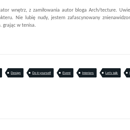
orator wnętrz, z zamiłowania autor bloga Arch/tecture. Uwi
akteru. Nie lubię nudy, jestem zafascynowany znienawidz
 grając w tenisa.
Design
Do it yourself
Event
Interiors
Let’s talk