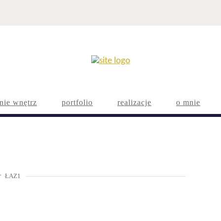
nie wnętrz
portfolio
realizacje
o mnie
>
ŁAZ1