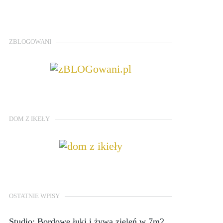
ZBLOGOWANI
DOM Z IKEŁY
OSTATNIE WPISY
Studio: Bordowe łuki i żywa zieleń w 7m2