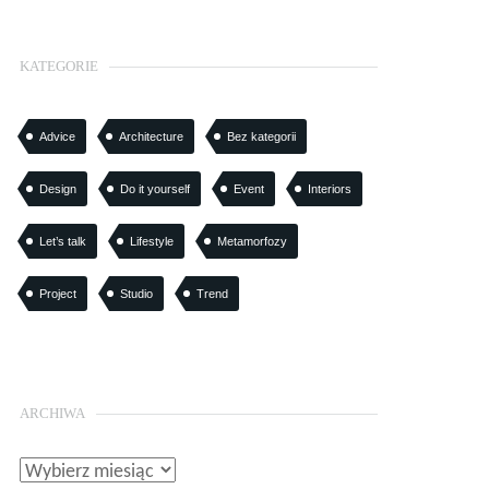
KATEGORIE
Advice
Architecture
Bez kategorii
Design
Do it yourself
Event
Interiors
Let’s talk
Lifestyle
Metamorfozy
Project
Studio
Trend
ARCHIWA