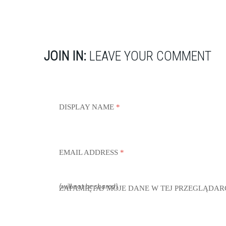
JOIN IN:
LEAVE YOUR COMMENT
DISPLAY NAME
*
EMAIL ADDRESS
*
(will not be shared)
ZAPAMIĘTAJ MOJE DANE W TEJ PRZEGLĄDAR