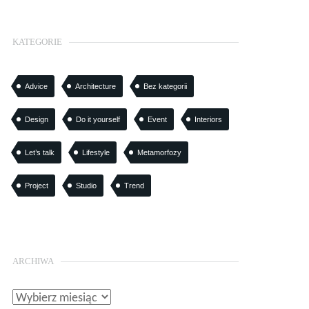
KATEGORIE
Advice
Architecture
Bez kategorii
Design
Do it yourself
Event
Interiors
Let’s talk
Lifestyle
Metamorfozy
Project
Studio
Trend
ARCHIWA