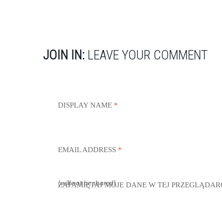
JOIN IN:
LEAVE YOUR COMMENT
DISPLAY NAME
*
EMAIL ADDRESS
*
(will not be shared)
ZAPAMIĘTAJ MOJE DANE W TEJ PRZEGLĄDAR