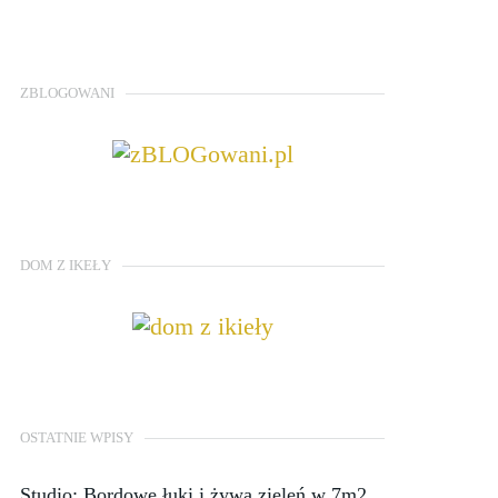
ZBLOGOWANI
DOM Z IKEŁY
OSTATNIE WPISY
Studio: Bordowe łuki i żywa zieleń w 7m2