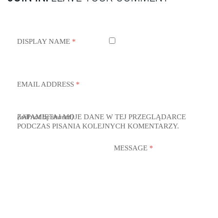
DISPLAY NAME
*
EMAIL ADDRESS
*
ZAPAMIĘTAJ MOJE DANE W TEJ PRZEGLĄDARCE
(will not be shared)
PODCZAS PISANIA KOLEJNYCH KOMENTARZY.
MESSAGE
*