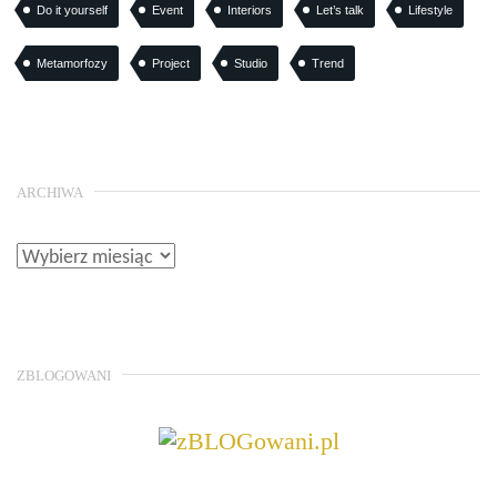
Do it yourself
Event
Interiors
Let’s talk
Lifestyle
Metamorfozy
Project
Studio
Trend
ARCHIWA
ZBLOGOWANI