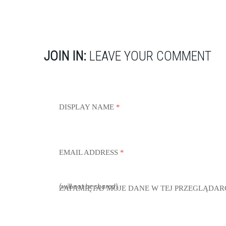
JOIN IN:
LEAVE YOUR COMMENT
DISPLAY NAME
*
EMAIL ADDRESS
*
(will not be shared)
ZAPAMIĘTAJ MOJE DANE W TEJ PRZEGLĄDAR