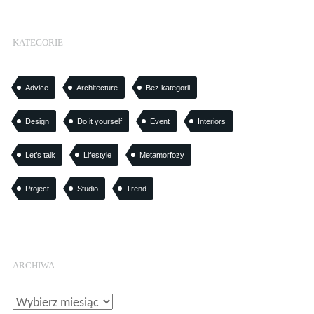
KATEGORIE
Advice
Architecture
Bez kategorii
Design
Do it yourself
Event
Interiors
Let’s talk
Lifestyle
Metamorfozy
Project
Studio
Trend
ARCHIWA