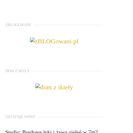
ZBLOGOWANI
DOM Z IKEŁY
OSTATNIE WPISY
Studio: Bordowe łuki i żywa zieleń w 7m2