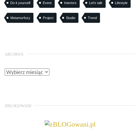
Do it yourself
Event
Interiors
Let’s talk
Lifestyle
Metamorfozy
Project
Studio
Trend
ARCHIWA
ZBLOGOWANI