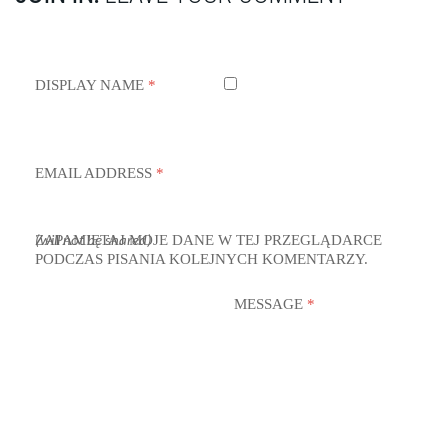
DISPLAY NAME
*
EMAIL ADDRESS
*
ZAPAMIĘTAJ MOJE DANE W TEJ PRZEGLĄDARCE
(will not be shared)
PODCZAS PISANIA KOLEJNYCH KOMENTARZY.
MESSAGE
*