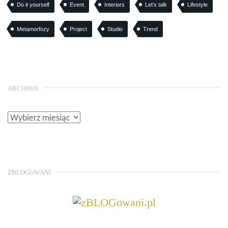
Do it yourself
Event
Interiors
Let’s talk
Lifestyle
Metamorfozy
Project
Studio
Trend
ARCHIWA
ZBLOGOWANI