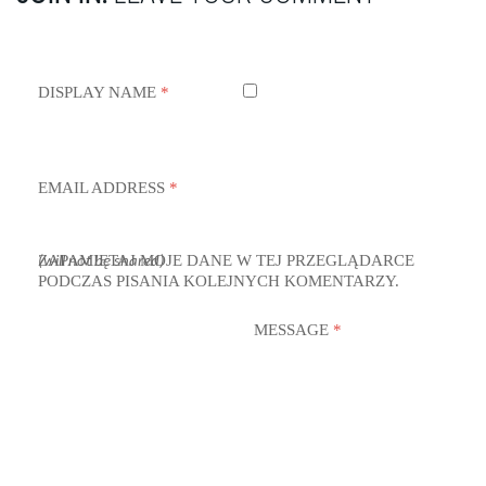
DISPLAY NAME
*
EMAIL ADDRESS
*
ZAPAMIĘTAJ MOJE DANE W TEJ PRZEGLĄDARCE
(will not be shared)
PODCZAS PISANIA KOLEJNYCH KOMENTARZY.
MESSAGE
*