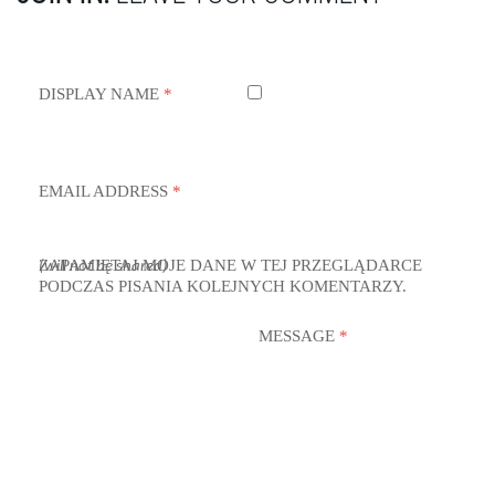
DISPLAY NAME
*
EMAIL ADDRESS
*
ZAPAMIĘTAJ MOJE DANE W TEJ PRZEGLĄDARCE
(will not be shared)
PODCZAS PISANIA KOLEJNYCH KOMENTARZY.
MESSAGE
*