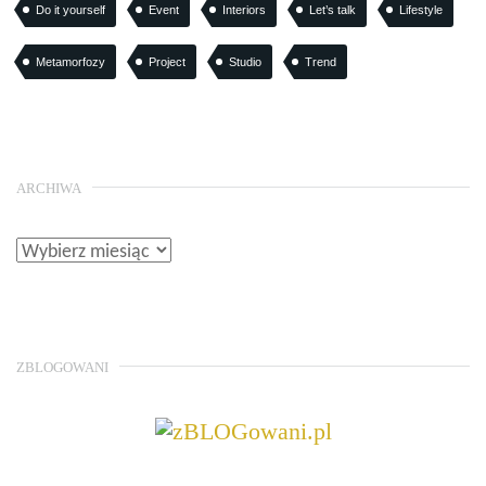
Do it yourself
Event
Interiors
Let’s talk
Lifestyle
Metamorfozy
Project
Studio
Trend
ARCHIWA
ZBLOGOWANI