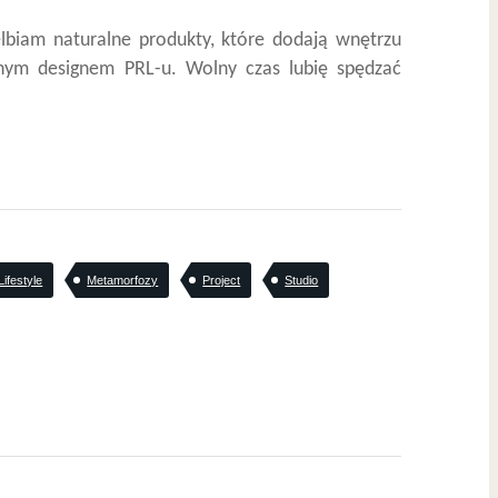
elbiam naturalne produkty, które dodają wnętrzu
onym designem PRL-u. Wolny czas lubię spędzać
Lifestyle
Metamorfozy
Project
Studio