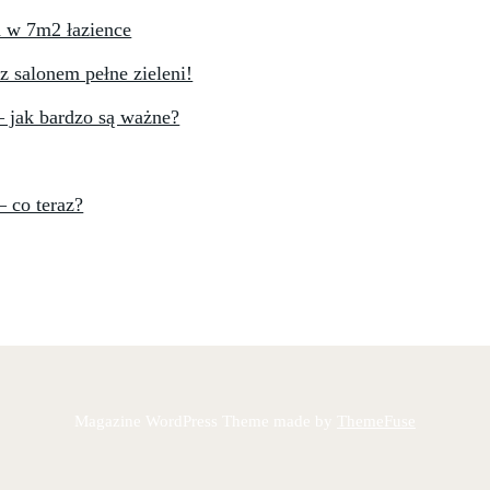
ń w 7m2 łazience
 z salonem pełne zieleni!
– jak bardzo są ważne?
– co teraz?
Magazine WordPress Theme made by
ThemeFuse