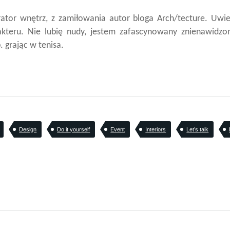
orator wnętrz, z zamiłowania autor bloga Arch/tecture. Uwi
akteru. Nie lubię nudy, jestem zafascynowany znienawidz
 grając w tenisa.
Design
Do it yourself
Event
Interiors
Let’s talk