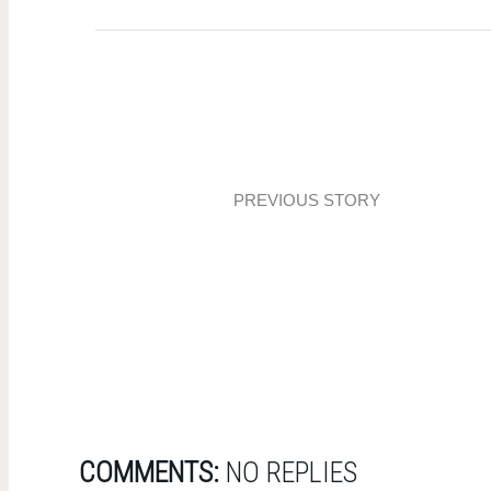
PREVIOUS STORY
Łazienka i toaleta w naturalnym
klimacie
COMMENTS:
NO REPLIES