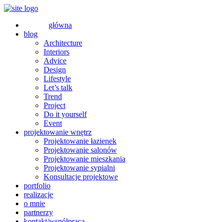
główna
blog
Architecture
Interiors
Advice
Design
Lifestyle
Let’s talk
Trend
Project
Do it yourself
Event
projektowanie wnętrz
Projektowanie łazienek
Projektowanie salonów
Projektowanie mieszkania
Projektowanie sypialni
Konsultacje projektowe
portfolio
realizacje
o mnie
partnerzy
kontakt/współpraca